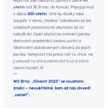
reportáž jako desátou zprávu v délce
40
vteřin
(od 38,31 min. do konce). Připojuji moji
v délce
300 vteřin
. Jistě by diváky také
zaujala. V rámci „tradice“ odvolávání se lze
očekávat pravomocné ukončení až za
několik let. Opět zbytečné marnění peněz
daňových poplatníků českou justicí a
šikanování obžalovaných občanů za jejich
peníze. Veřejnost má právo číst co chce, ne
jí určovat co smí a nesmí číst a co si smí a
nesmí myslet! JŠ
***
MS Brno: „Silvestr 2025“ se soudními
znalci – neuvěřitelné, kam až nás dovedl
„samet“…