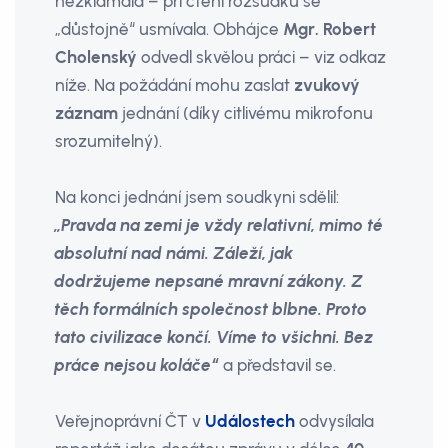
nezklamala – při čtení rozsudku se
„důstojně“ usmívala. Obhájce
Mgr. Robert
Cholenský
odvedl skvělou práci – viz odkaz
níže. Na požádání mohu zaslat
zvukový
záznam
jednání (díky citlivému mikrofonu
srozumitelný).
Na konci jednání jsem soudkyni sdělil:
„Pravda na zemi je vždy relativní, mimo té
absolutní nad námi. Záleží, jak
dodržujeme nepsané mravní zákony. Z
těch formálních společnost blbne. Proto
tato civilizace končí. Víme to všichni. Bez
práce nejsou koláče“
a představil se.
Veřejnoprávní ČT v
Událostech
odvysílala