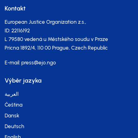
Kontakt
European Justice Organization z.s.,
ID: 22116192
L 79580 vedená u Městského soudu v Praze
Pricna 1892/4, 110 00 Prague, Czech Republic
E-mail:
press@ejo.ngo
Výběr jazyka
العربية
Čeština
Dansk
Deutsch
English