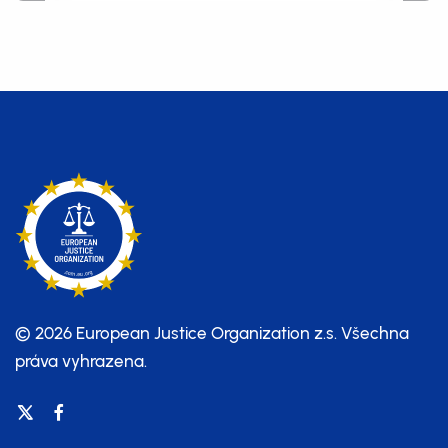
hrozí pět let vězení, protože před
celníky vymazal vlastní telefon
© 2026 European Justice Organization z.s.
Všechna
práva vyhrazena.