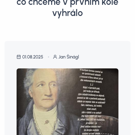
co chceme v prvním kole
vyhrálo
01.08.2025
Jan Šinágl