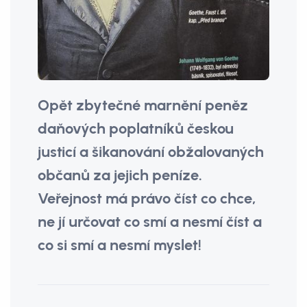
Opět zbytečné marnění peněz
daňových poplatníků českou
justicí a šikanování obžalovaných
občanů za jejich peníze.
Veřejnost má právo číst co chce,
ne jí určovat co smí a nesmí číst a
co si smí a nesmí myslet!