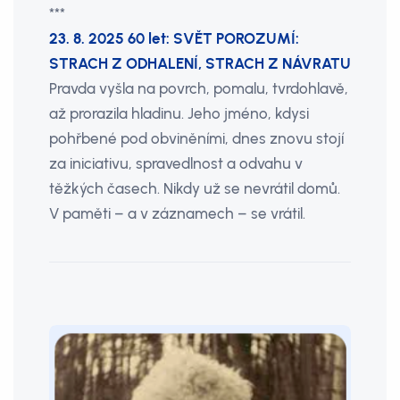
***
23. 8. 2025 60 let: SVĚT POROZUMÍ:
STRACH Z ODHALENÍ, STRACH Z NÁVRATU
Pravda vyšla na povrch, pomalu, tvrdohlavě,
až prorazila hladinu. Jeho jméno, kdysi
pohřbené pod obviněními, dnes znovu stojí
za iniciativu, spravedlnost a odvahu v
těžkých časech. Nikdy už se nevrátil domů.
V paměti – a v záznamech – se vrátil.