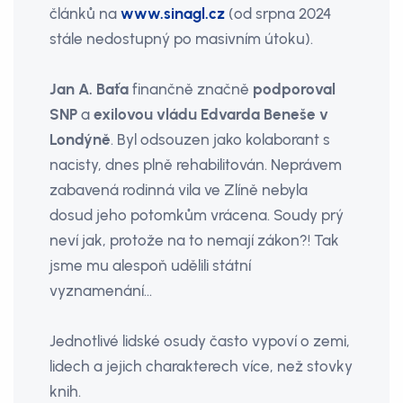
článků na
www.sinagl.cz
(od srpna 2024
stále nedostupný po masivním útoku).
Jan A. Baťa
finančně značně
podporoval
SNP
a
exilovou vládu Edvarda Beneše v
Londýně
. Byl odsouzen jako kolaborant s
nacisty, dnes plně rehabilitován. Neprávem
zabavená rodinná vila ve Zlíně nebyla
dosud jeho potomkům vrácena. Soudy prý
neví jak, protože na to nemají zákon?! Tak
jsme mu alespoň udělili státní
vyznamenání…
Jednotlivé lidské osudy často vypoví o zemi,
lidech a jejich charakterech více, než stovky
knih.