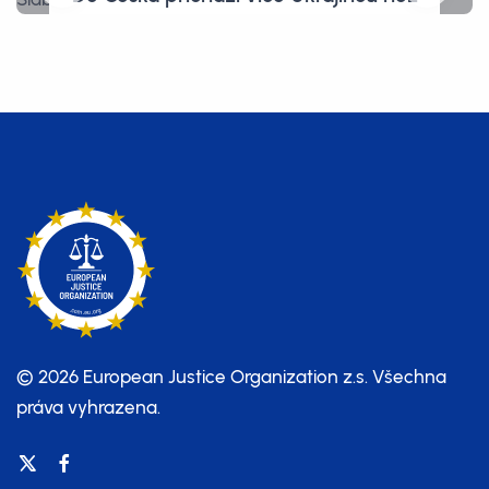
Ukrajinek. Slábne tím obrana země
a kde jsou ženy s dětmi?
© 2026 European Justice Organization z.s.
Všechna
práva vyhrazena.