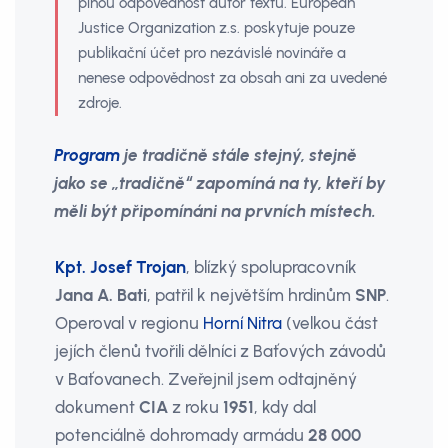
plnou odpovědnost autor textu. European
Justice Organization z.s. poskytuje pouze
publikační účet pro nezávislé novináře a
nenese odpovědnost za obsah ani za uvedené
zdroje.
Program
je tradičně stále stejný, stejně
jako se „tradičně“ zapomíná na ty, kteří by
měli být připomínáni na prvních místech.
Kpt. Josef Trojan
, blízký spolupracovník
Jana A. Bati
, patřil k největším hrdinům
SNP
.
Operoval v regionu
Horní Nitra
(velkou část
jejích členů tvořili dělníci z Baťových závodů
v Baťovanech. Zveřejnil jsem odtajněný
dokument
CIA
z roku
1951
, kdy dal
potenciálně dohromady armádu
28 000