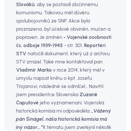
Slováků
, aby se postavili zločinnému
komunismu. Takovou měl důvěru
spolubojovníků ze SNP. Akce byla
prozrazena, byl účelově obviněn, mučen a
popraven. Je zmíněn
- Vojenské osobnosti
čs. odboje 1939-1945
- str. 301.
Reportéri
STV
natočili dokument, který už z archivu
STV zmizel. Také mne kontaktoval pan
Vladimír Marko
v roce 2014, který měl v
úmyslu napsat knihu o kpt. Josefu
Trojanovi, následně se odmlčel… Navrhl
jsem presidentce Slovenska
Zuzaně
Čaputové
jeho vyznamenaní. Vojenská
historická komísia mi odpověděla:
„Vážený
pán Šinágel, náša historická komisia má
iný názor…“
K tématu jsem zveřejnil několik