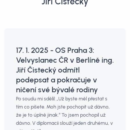
Jiří Čistecký
17. 1. 2025 - OS Praha 3:
Velvyslanec ČR v Berlíně ing.
Jiří Čistecký odmítl
podepsat a pokračuje v
ničení své bývalé rodiny
Po soudu mi sdělil: „Už byste měl přestat s
tím co píšete. Moh jste pochopit už dávno,
že je to úplně jinak.“ To jsem pochopil už
dávno. V diplomacii slouží jeden druhému, v