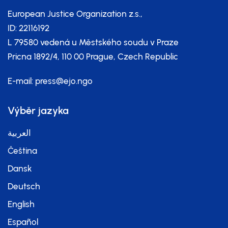
European Justice Organization z.s.,
ID: 22116192
L 79580 vedená u Městského soudu v Praze
Pricna 1892/4, 110 00 Prague, Czech Republic
E-mail:
press@ejo.ngo
Výběr jazyka
العربية
Čeština
Dansk
Deutsch
English
Español