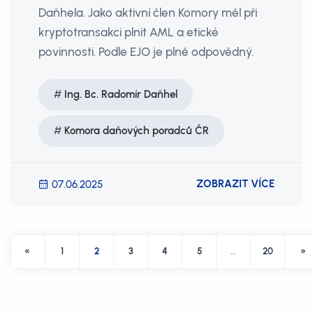
Daňhela. Jako aktivní člen Komory měl při
kryptotransakci plnit AML a etické
povinnosti. Podle EJO je plně odpovědný.
Ing. Bc. Radomír Daňhel
Komora daňových poradců ČR
ZOBRAZIT VÍCE
07.06.2025
«
1
2
3
4
5
…
20
»