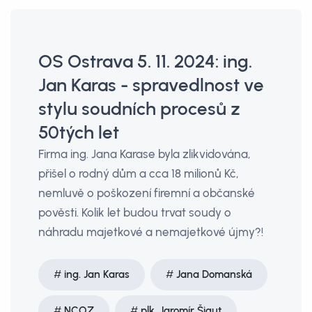
OS Ostrava 5. 11. 2024: ing.
Jan Karas - spravedlnost ve
stylu soudních procesů z
50tých let
Firma ing. Jana Karase byla zlikvidována,
přišel o rodný dům a cca 18 milionů Kč,
nemluvě o poškození firemní a občanské
pověsti. Kolik let budou trvat soudy o
náhradu majetkové a nemajetkové újmy?!
ing. Jan Karas
Jana Domanská
NCOZ
plk. Jaromír Šigut