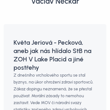
Václav Neckář
Květa Jeriová - Pecková,
aneb jak nás hlídalo StB na
ZOH V Lake Placid a jiné
postřehy
Z dnešního vrcholového sportu se stal
byznys, na úkor ohrožení zdraví sportovců.
Zákaz dopingu neznamená, že se přestal
používat. Morální zásady to nemohou
zastavit. Vede MOV či národní svazy
statistiky zničeného zdraví vrcholových