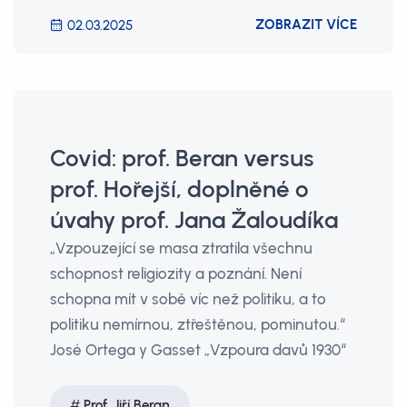
ZOBRAZIT VÍCE
02.03.2025
Covid: prof. Beran versus
prof. Hořejší, doplněné o
úvahy prof. Jana Žaloudíka
„Vzpouzející se masa ztratila všechnu
schopnost religiozity a poznání. Není
schopna mít v sobě víc než politiku, a to
politiku nemírnou, ztřeštěnou, pominutou.“
José Ortega y Gasset „Vzpoura davů 1930“
Prof. Jiří Beran