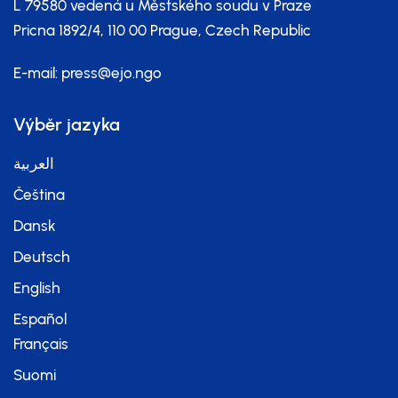
L 79580 vedená u Městského soudu v Praze
Pricna 1892/4, 110 00 Prague, Czech Republic
E-mail:
press@ejo.ngo
Výběr jazyka
العربية
Čeština
Dansk
Deutsch
English
Español
Français
Suomi