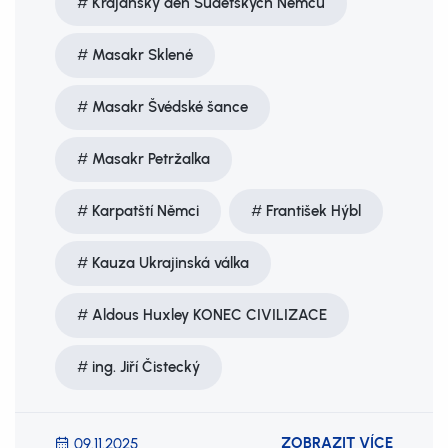
Krajanský den Sudetských Němců
Masakr Sklené
Masakr Švédské šance
Masakr Petržalka
Karpatští Němci
František Hýbl
Kauza Ukrajinská válka
Aldous Huxley KONEC CIVILIZACE
ing. Jiří Čistecký
ZOBRAZIT VÍCE
09.11.2025