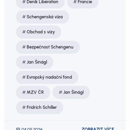
Deník Libération
Francie
Schengenská víza
Obchod s vízy
Bezpečnost Schengenu
Jan Šinágl
Evropský nadační fond
MZV ČR
Jan Šinágl
Fridrich Schiller
ZOBRAZIT VÍCE
04.05.2026