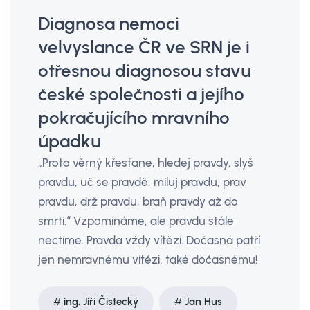
Diagnosa nemoci
velvyslance ČR ve SRN je i
otřesnou diagnosou stavu
české společnosti a jejího
pokračujícího mravního
úpadku
„Proto věrný křesťane, hledej pravdy, slyš
pravdu, uč se pravdě, miluj pravdu, prav
pravdu, drž pravdu, braň pravdy až do
smrti.“ Vzpomínáme, ale pravdu stále
nectíme. Pravda vždy vítězí. Dočasná patří
jen nemravnému vítězi, také dočasnému!
ing. Jiří Čistecký
Jan Hus