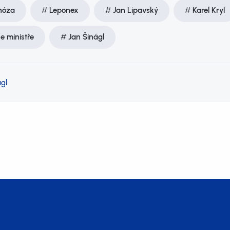
hóza
Leponex
Jan Lipavský
Karel Kryl
e ministře
Jan Šinágl
gl