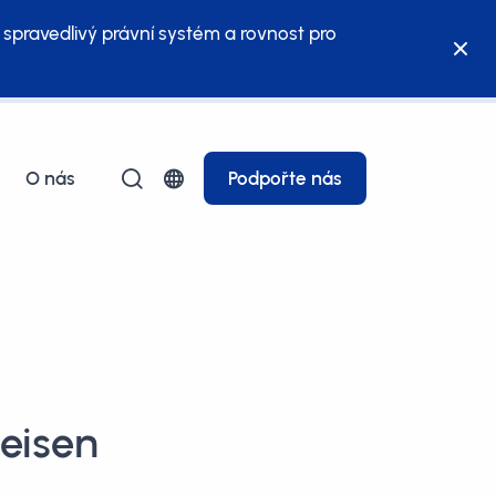
 spravedlivý právní systém a rovnost pro
O nás
Podpořte nás
feisen