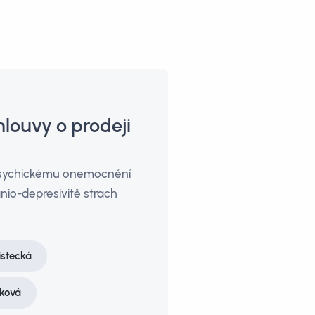
louvy o prodeji
u psychickému onemocnění
anio-depresivitě strach
istecká
áková