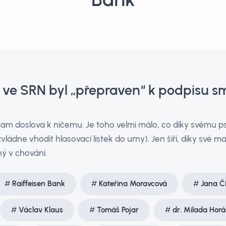
 ve SRN byl „přepraven“ k podpisu sm
 tam doslova k ničemu. Je toho velmi málo, co díky svém
ádne vhodit hlasovací lístek do urny). Jen šíří, díky své m
ný v chování.
Raiffeisen Bank
Kateřina Moravcová
Jana Č
Václav Klaus
Tomáš Pojar
dr. Milada Hor