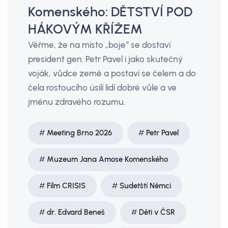
Komenského: DĚTSTVÍ POD
HÁKOVÝM KŘÍŽEM
Věřme, že na místo „boje“ se dostaví
president gen. Petr Pavel i jako skutečný
voják, vůdce země a postaví se čelem a do
čela rostoucího úsilí lidí dobré vůle a ve
jménu zdravého rozumu.
Meeting Brno 2026
Petr Pavel
Muzeum Jana Amose Komenského
Film CRISIS
Sudetští Němci
dr. Edvard Beneš
Děti v ČSR