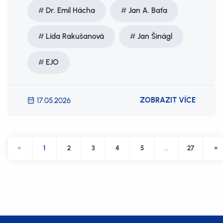
Dr. Emil Hácha
Jan A. Baťa
Lída Rakušanová
Jan Šinágl
EJO
ZOBRAZIT VÍCE
17.05.2026
«
1
2
3
4
5
…
27
»