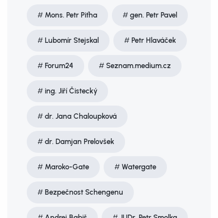
Mons. Petr Piťha
gen. Petr Pavel
Lubomír Stejskal
Petr Hlaváček
Forum24
Seznam.medium.cz
ing. Jiří Čistecký
dr. Jana Chaloupková
dr. Damjan Prelovšek
Maroko-Gate
Watergate
Bezpečnost Schengenu
Andrej Babiš
JUDr. Petr Smolka