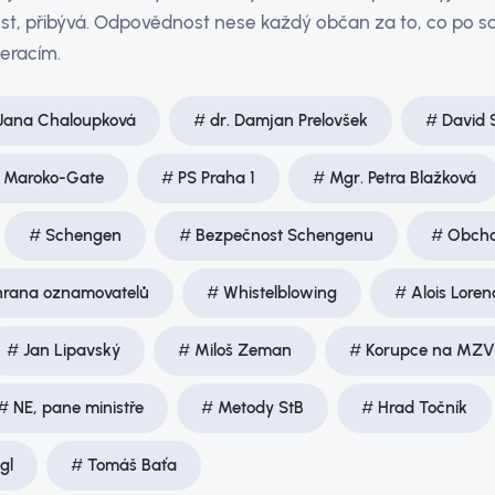
ost, přibývá. Odpovědnost nese každý občan za to, co po
eracím.
 Jana Chaloupková
dr. Damjan Prelovšek
David 
Maroko-Gate
PS Praha 1
Mgr. Petra Blažková
Schengen
Bezpečnost Schengenu
Obcho
rana oznamovatelů
Whistelblowing
Alois Loren
Jan Lipavský
Miloš Zeman
Korupce na MZV
NE, pane ministře
Metody StB
Hrad Točník
gl
Tomáš Baťa