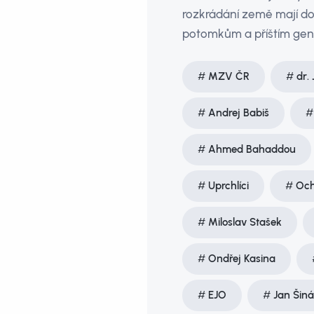
rozkrádání země mají d
potomkům a příštím gen
MZV ČR
dr.
Andrej Babiš
Ahmed Bahaddou
Uprchlíci
Och
Miloslav Stašek
Ondřej Kasina
EJO
Jan Šiná