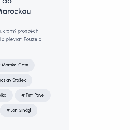
 do
„Marockou
soukromý prospěch.
 o převrat. Pouze o
Maroko-Gate
roslav Stašek
lka
Petr Pavel
Jan Šinágl