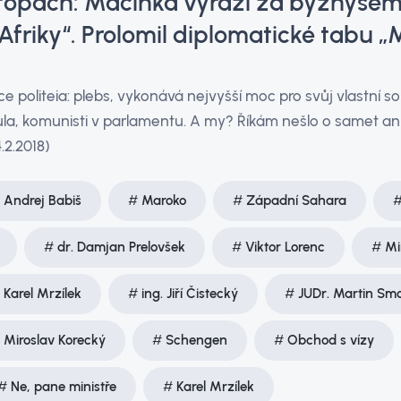
topách: Macinka vyráží za byznysem
friky“. Prolomil diplomatické tabu 
politeia: plebs, vykonává nejvyšší moc pro svůj vlastní 
ula, komunisti v parlamentu. A my? Říkám nešlo o samet ani
.2.2018)
Andrej Babiš
Maroko
Západní Sahara
dr. Damjan Prelovšek
Viktor Lorenc
Mi
Karel Mrzílek
ing. Jiří Čistecký
JUDr. Martin Smo
Miroslav Korecký
Schengen
Obchod s vízy
Ne, pane ministře
Karel Mrzílek