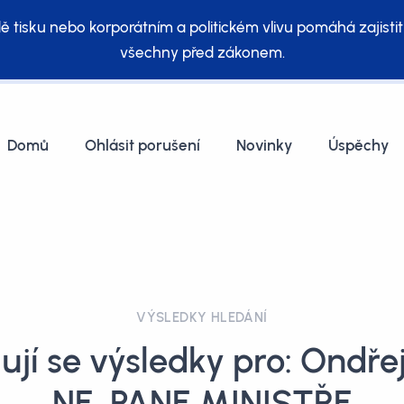
ě tisku nebo korporátním a politickém vlivu pomáhá zajistit
všechny před zákonem.
Domů
Ohlásit porušení
Novinky
Úspěchy
VÝSLEDKY HLEDÁNÍ
jí se výsledky pro: Ondře
NE, PANE MINISTŘE