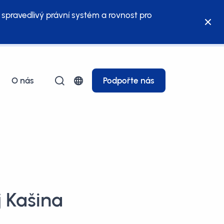
 spravedlivý právní systém a rovnost pro
O nás
Podpořte nás
j Kašina