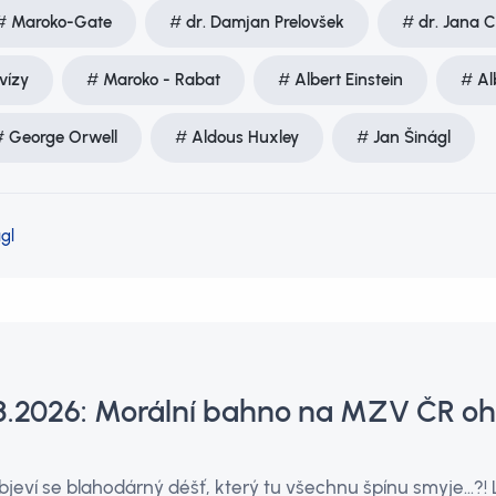
Maroko-Gate
dr. Damjan Prelovšek
dr. Jana 
vízy
Maroko - Rabat
Albert Einstein
Al
George Orwell
Aldous Huxley
Jan Šinágl
gl
.8.2026: Morální bahno na MZV ČR oh
objeví se blahodárný déšť, který tu všechnu špínu smyje…?! L