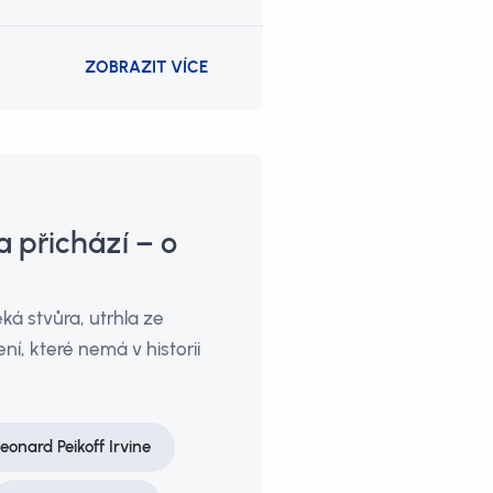
ZOBRAZIT VÍCE
a přichází – o
ěká stvůra, utrhla ze
ní, které nemá v historii
eonard Peikoff Irvine