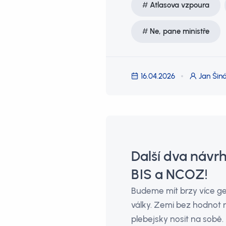
Atlasova vzpoura
Ne, pane ministře
16.04.2026
Jan Šiná
Další dva návr
BIS a NCOZ!
Budeme mít brzy více g
války. Zemi bez hodnot 
plebejsky nosit na sobě.