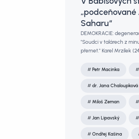
V Babišových s
„podceňované A
Saharu“
DEMOKRACIE: degenerace 
"Soudci v talárech z min
přemet." Karel Mrzílek (24
Petr Macinka
dr. Jana Chaloupková
Miloš Zeman
Jan Lipavský
Ondřej Kašina