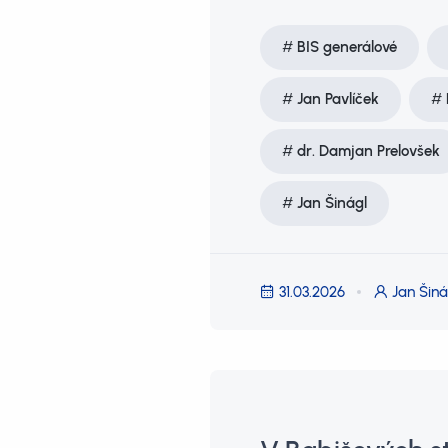
BIS generálové
Jan Pavlíček
dr. Damjan Prelovšek
Jan Šinágl
31.03.2026
Jan Šiná