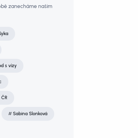
 sobě zanecháme našim
Syka
d s vízy
c
 ČR
Sabina Slonková