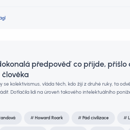
ágl
okonalá předpověď co přijde, přišlo 
 člověka
y se kolektivismus, vláda těch, kdo žijí z druhé ruky, ta odv
ádit. Dotlačila lidi na úroveň takového intelektuálního poníže
Randová
Howard Roark
Pád civilizace
L