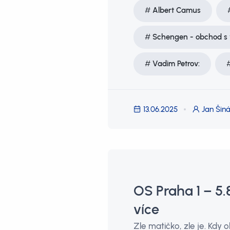
Albert Camus
Schengen - obchod s 
Vadim Petrov:
13.06.2025
Jan Šiná
OS Praha 1 – 5
více
Zle matičko, zle je. Kdy 