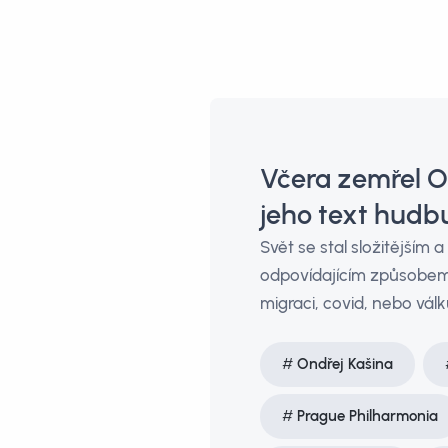
Včera zemřel On
jeho text hudbu
Svět se stal složitějším
odpovídajícím způsobem. 
migraci, covid, nebo válk
Ondřej Kašina
Prague Philharmonia