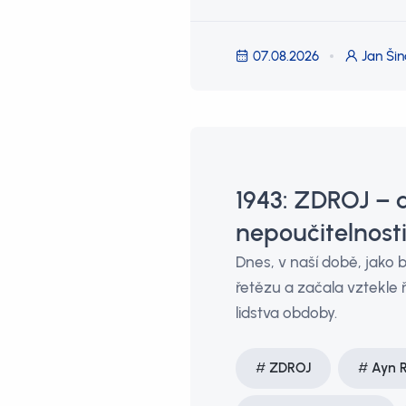
07.08.2026
Jan Šin
1943: ZDROJ – d
nepoučitelnosti
Dnes, v naší době, jako b
řetězu a začala vztekle ř
lidstva obdoby.
ZDROJ
Ayn 