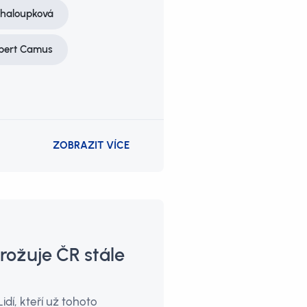
Chaloupková
bert Camus
ZOBRAZIT VÍCE
rožuje ČR stále
idí, kteří už tohoto