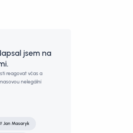
Napsal jsem na
mi.
sti reagovat včas a
 masovou nelegální
Jan Masaryk