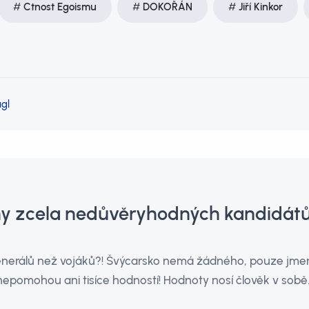
Ctnost Egoismu
DOKOŘÁN
Jiří Kinkor
gl
hy zcela nedůvěryhodných kandidátů
enerálů než vojáků?! Švýcarsko nemá žádného, pouze jme
nepomohou ani tisíce hodností! Hodnoty nosí člověk v sobě