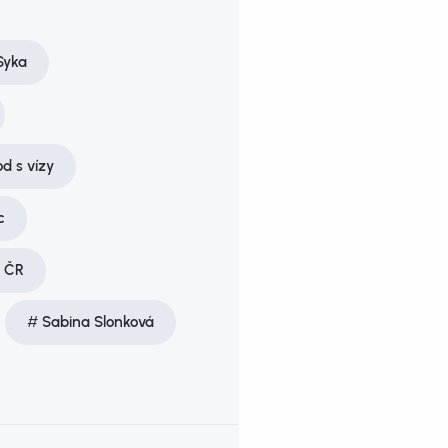
Syka
d s vízy
c
 ČR
Sabina Slonková