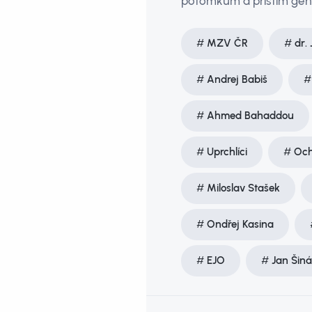
potomkům a příštím gen
MZV ČR
dr.
Andrej Babiš
Ahmed Bahaddou
Uprchlíci
Och
Miloslav Stašek
Ondřej Kasina
EJO
Jan Šiná