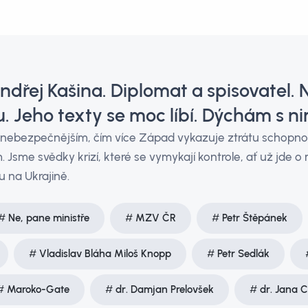
dřej Kašina. Diplomat a spisovatel. 
. Jeho texty se moc líbí. Dýchám s ni
 a nebezpečnějším, čím více Západ vykazuje ztrátu schopno
Jsme svědky krizí, které se vymykají kontrole, ať už jde o
u na Ukrajině.
Ne, pane ministře
MZV ČR
Petr Štěpánek
Vladislav Bláha Miloš Knopp
Petr Sedlák
Maroko-Gate
dr. Damjan Prelovšek
dr. Jana 