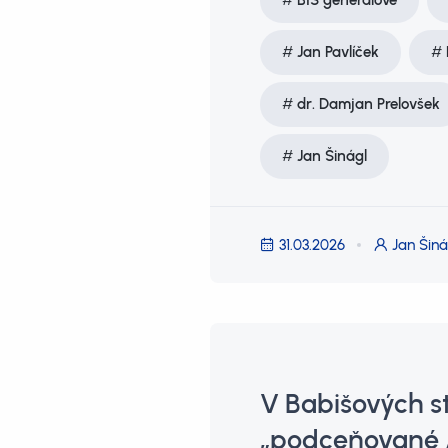
BIS generálové
Jan Pavlíček
dr. Damjan Prelovšek
Jan Šinágl
31.03.2026
Jan Šiná
V Babišových s
„podceňované A