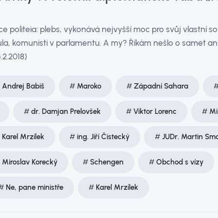
politeia: plebs, vykonává nejvyšší moc pro svůj vlastní 
ula, komunisti v parlamentu. A my? Říkám nešlo o samet ani
.2.2018)
Andrej Babiš
Maroko
Západní Sahara
dr. Damjan Prelovšek
Viktor Lorenc
Mi
Karel Mrzílek
ing. Jiří Čistecký
JUDr. Martin Smo
Miroslav Korecký
Schengen
Obchod s vízy
Ne, pane ministře
Karel Mrzílek