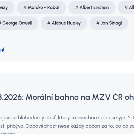
vízy
Maroko - Rabat
Albert Einstein
Al
George Orwell
Aldous Huxley
Jan Šinágl
gl
.8.2026: Morální bahno na MZV ČR oh
objeví se blahodárný déšť, který tu všechnu špínu smyje…?! L
ost, přibývá. Odpovědnost nese každý občan za to, co po