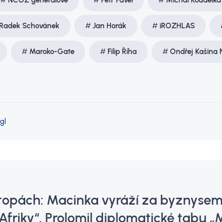
NCOZ generálové
Petr Pavel
Michal Koudelka
Radek Schovánek
Jan Horák
iROZHLAS
Maroko-Gate
Filip Říha
Ondřej Kašina
gl
topách: Macinka vyráží za byznysem
friky“. Prolomil diplomatické tabu 