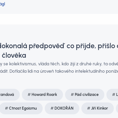
ágl
okonalá předpověď co přijde, přišlo 
 člověka
y se kolektivismus, vláda těch, kdo žijí z druhé ruky, ta odv
ádit. Dotlačila lidi na úroveň takového intelektuálního poníže
Randová
Howard Roark
Pád civilizace
L
Ctnost Egoismu
DOKOŘÁN
Jiří Kinkor