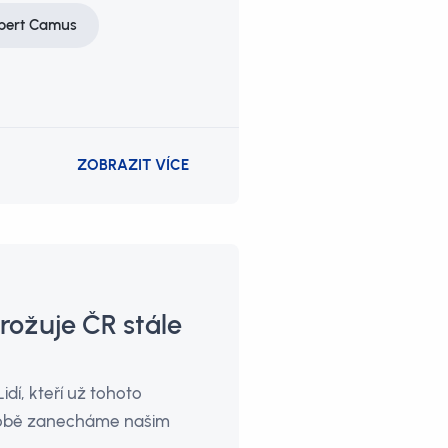
bert Camus
ZOBRAZIT VÍCE
rožuje ČR stále
idí, kteří už tohoto
 sobě zanecháme našim