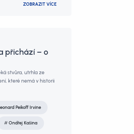
ZOBRAZIT VÍCE
a přichází – o
ěká stvůra, utrhla ze
ní, které nemá v historii
eonard Peikoff Irvine
Ondřej Kašina