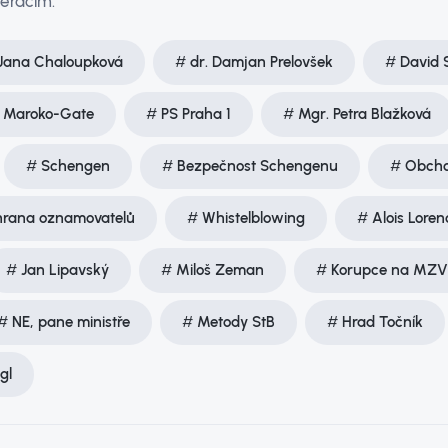
eracím.
 Jana Chaloupková
dr. Damjan Prelovšek
David 
Maroko-Gate
PS Praha 1
Mgr. Petra Blažková
Schengen
Bezpečnost Schengenu
Obcho
rana oznamovatelů
Whistelblowing
Alois Loren
Jan Lipavský
Miloš Zeman
Korupce na MZV
NE, pane ministře
Metody StB
Hrad Točník
gl