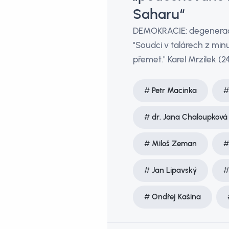
Saharu“
DEMOKRACIE: degenerace 
"Soudci v talárech z min
přemet." Karel Mrzílek (24
Petr Macinka
dr. Jana Chaloupková
Miloš Zeman
Jan Lipavský
Ondřej Kašina