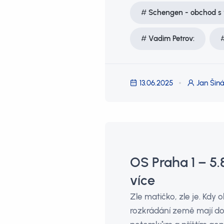
Schengen - obchod s 
Vadim Petrov:
13.06.2025
Jan Šiná
OS Praha 1 – 5
více
Zle matičko, zle je. Kdy 
rozkrádání země mají d