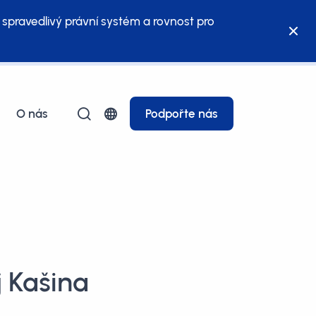
 spravedlivý právní systém a rovnost pro
O nás
Podpořte nás
j Kašina