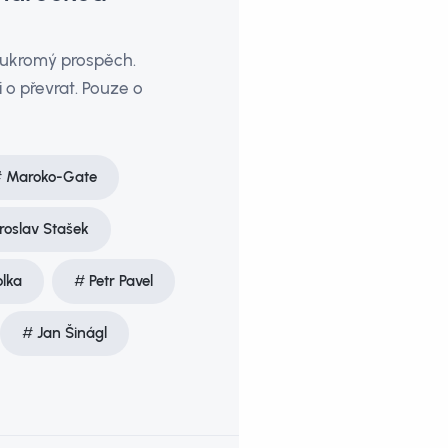
soukromý prospěch.
 o převrat. Pouze o
Maroko-Gate
roslav Stašek
lka
Petr Pavel
Jan Šinágl