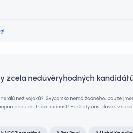
gl
hy zcela nedůvěryhodných kandidátů
enerálů než vojáků?! Švýcarsko nemá žádného, pouze jme
nepomohou ani tisíce hodností! Hodnoty nosí člověk v sobě