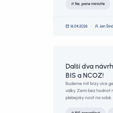
Ne, pane ministře
16.04.2026
Jan Šiná
Další dva návr
BIS a NCOZ!
Budeme mít brzy více g
války. Zemi bez hodnot 
plebejsky nosit na sobě.