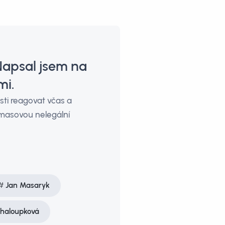
Napsal jsem na
mi.
sti reagovat včas a
 masovou nelegální
Jan Masaryk
Chaloupková