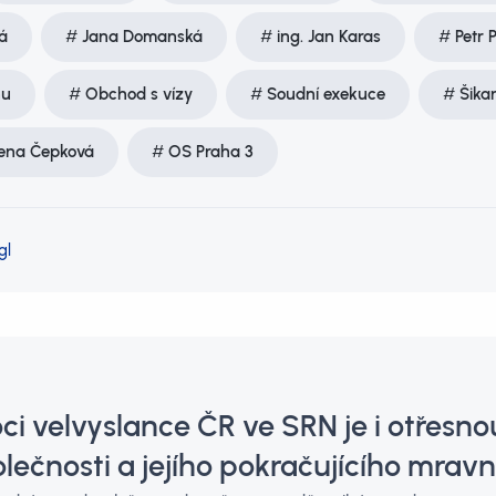
á
Jana Domanská
ing. Jan Karas
Petr 
nu
Obchod s vízy
Soudní exekuce
Šika
rena Čepková
OS Praha 3
gl
i velvyslance ČR ve SRN je i otřesn
lečnosti a jejího pokračujícího mra