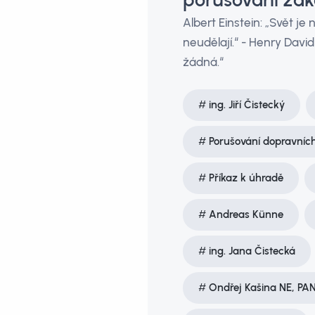
Albert Einstein: „Svět je n
neudělají.“ - Henry David
žádná.“
ing. Jiří Čistecký
Porušování dopravníc
Příkaz k úhradě
Andreas Künne
ing. Jana Čistecká
Ondřej Kašina NE, PA