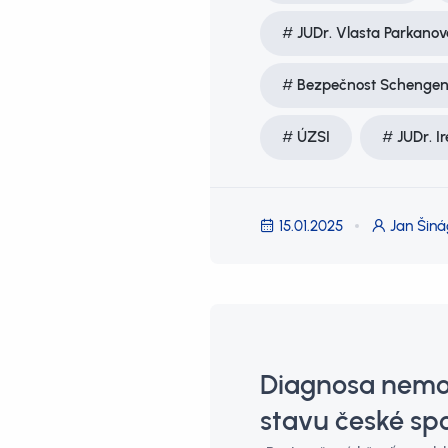
JUDr. Vlasta Parkanov
Bezpečnost Schenge
ÚZSI
JUDr. I
15.01.2025
Jan Šiná
Diagnosa nemoc
stavu české spo