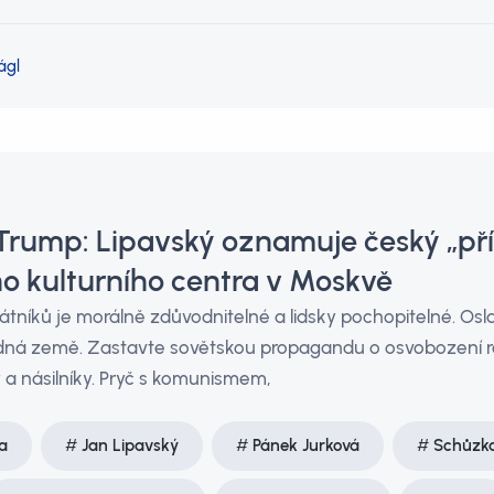
ágl
Trump: Lipavský oznamuje český „př
ho kulturního centra v Moskvě
tníků je morálně zdůvodnitelné a lidsky pochopitelné. Os
dná země. Zastavte sovětskou propagandu o osvobození r
y a násilníky. Pryč s komunismem,
a
Jan Lipavský
Pánek Jurková
Schůzka