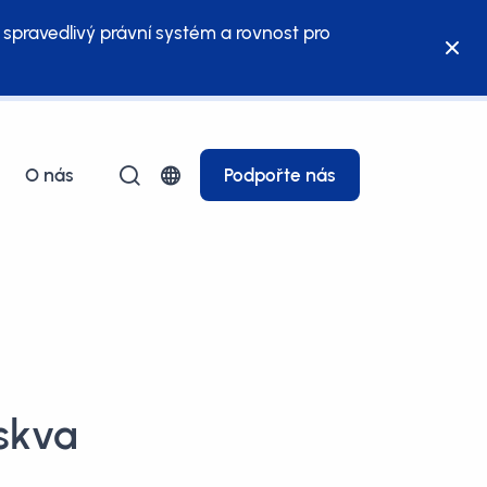
 spravedlivý právní systém a rovnost pro
O nás
Podpořte nás
oskva