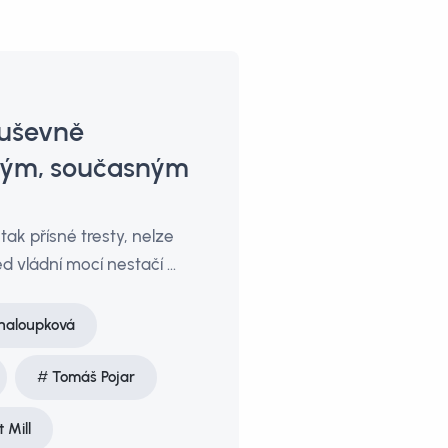
duševně
kým, současným
ak přísné tresty, nelze
 vládní mocí nestačí ...
Chaloupková
Tomáš Pojar
 Mill