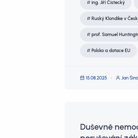
ing. Jiří Čistecký
Ruský Klondike v Česku
prof. Samuel Huntingt
Polsko a dotace EU
15.08.2025
Jan Šiná
Duševně nemocn
porušování zá