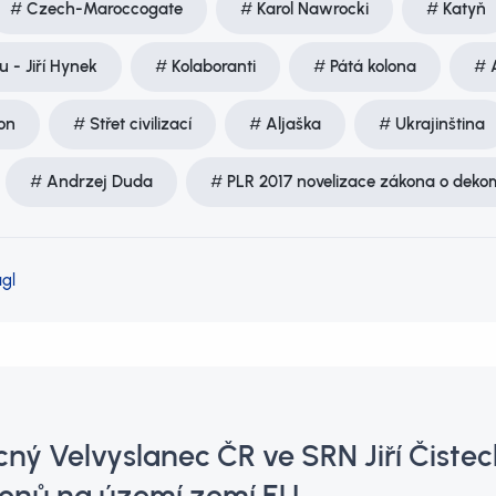
Czech-Maroccogate
Karol Nawrocki
Katyň
 - Jiří Hynek
Kolaboranti
Pátá kolona
on
Střet civilizací
Aljaška
Ukrajinština
Andrzej Duda
PLR 2017 novelizace zákona o deko
gl
ý Velvyslanec ČR ve SRN Jiří Čistec
konů na území zemí EU