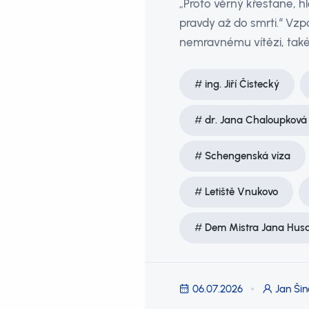
„Proto věrný křesťane, hl
pravdy až do smrti.“ Vzp
nemravnému vítězi, tak
ing. Jiří Čistecký
dr. Jana Chaloupková
Schengenská víza
Letiště Vnukovo
Dem Mistra Jana Hus
06.07.2026
Jan Šin