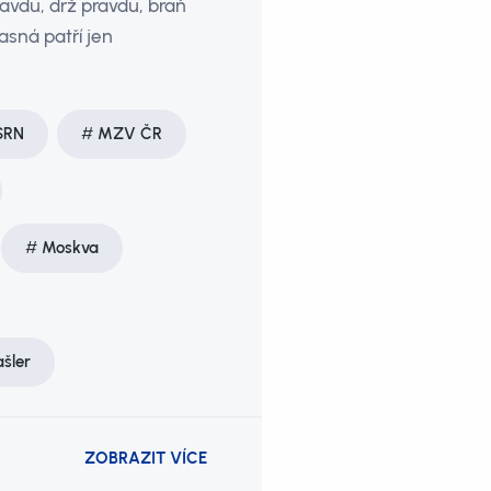
ravdu, drž pravdu, braň
asná patří jen
SRN
MZV ČR
Moskva
ašler
ZOBRAZIT VÍCE