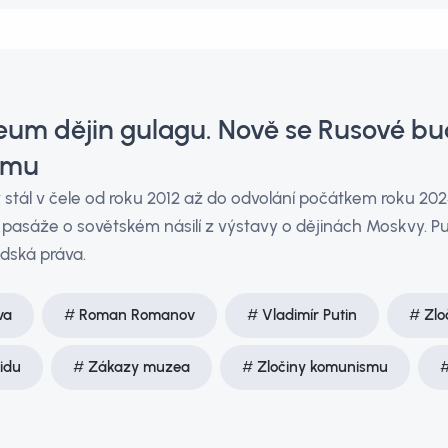
eum dějin gulagu. Nově se Rusové bud
smu
tál v čele od roku 2012 až do odvolání počátkem roku 2025
 pasáže o sovětském násilí z výstavy o dějinách Moskvy. Put
idská práva.
va
Roman Romanov
Vladimír Putin
Zlo
idu
Zákazy muzea
Zločiny komunismu