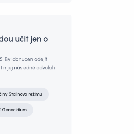
ou učit jen o
. Byl donucen odejít
in jej následně odvolal i
činy Stalinova režimu
Genocidium