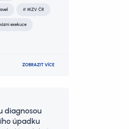
Pavel
MZV ČR
nózní exekuce
ZOBRAZIT VÍCE
ou diagnosou
vního úpadku