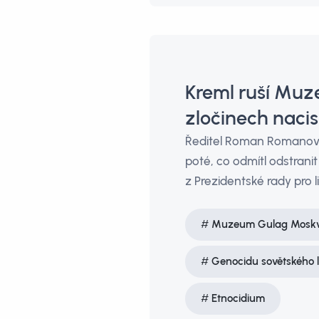
Kreml ruší Muz
zločinech naci
Ředitel Roman Romanov s
poté, co odmítl odstranit
z Prezidentské rady pro l
Muzeum Gulag Mosk
Genocidu sovětského l
Etnocidium