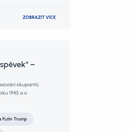
ZOBRAZIT VÍCE
íspěvek“ –
lavování okupantů
oku 1945 a o
 Putin Trump