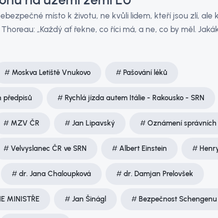
ebezpečné místo k životu, ne kvůli lidem, kteří jsou zlí, ale kv
 Thoreau: „Každý ať řekne, co říci má, a ne, co by měl. Jakák
Moskva Letiště Vnukovo
Pašování léků
h předpisů
Rychlá jízda autem Itálie - Rakousko - SRN
MZV ČR
Jan Lipavský
Oznámení správních s
Velvyslanec ČR ve SRN
Albert Einstein
Henry
dr. Jana Chaloupková
dr. Damjan Prelovšek
NE MINISTŘE
Jan Šinágl
Bezpečnost Schengenu 