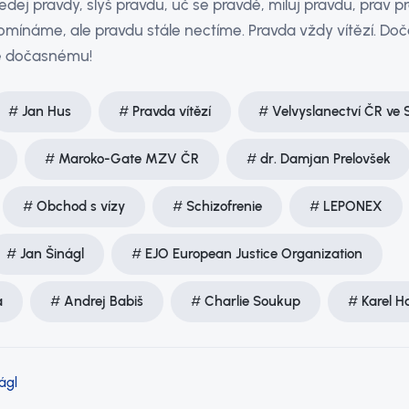
edej pravdy, slyš pravdu, uč se pravdě, miluj pravdu, prav p
omínáme, ale pravdu stále nectíme. Pravda vždy vítězí. Doč
é dočasnému!
Jan Hus
Pravda vítězí
Velvyslanectví ČR ve 
Maroko-Gate MZV ČR
dr. Damjan Prelovšek
Obchod s vízy
Schizofrenie
LEPONEX
Jan Šinágl
EJO European Justice Organization
a
Andrej Babiš
Charlie Soukup
Karel H
ágl