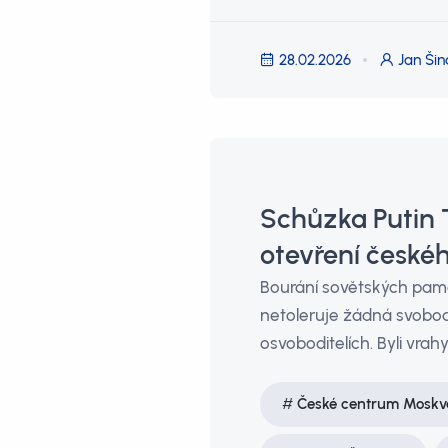
28.02.2026
Jan Šin
Schůzka Putin 
otevření české
Bourání sovětských pamá
netoleruje žádná svobo
osvoboditelích. Byli vrah
České centrum Moskv