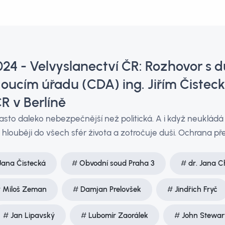
24 - Velvyslanectví ČR: Rozhovor s 
ucím úřadu (CDA) ing. Jiřím Čistec
R v Berlíně
asto daleko nebezpečnější než politická. A i když neukládá t
 hlouběji do všech sfér života a zotročuje duši. Ochrana před
Jana Čistecká
Obvodní soud Praha 3
dr. Jana 
Miloš Zeman
Damjan Prelovšek
Jindřich Fryč
Jan Lipavský
Lubomír Zaorálek
John Stewart