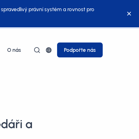
 spravedlivý právní systém a rovnost pro
O nás
Podpořte nás
dáři a