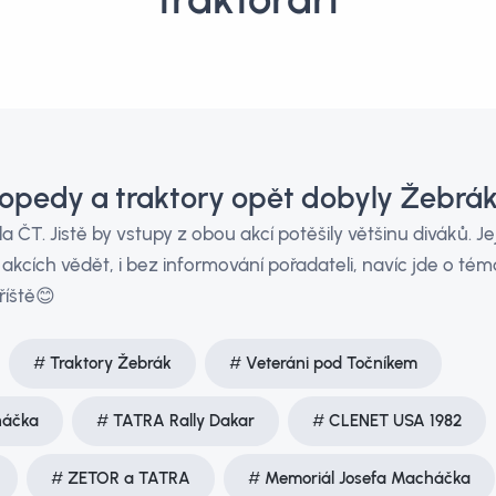
opedy a traktory opět dobyly Žebrák 
 ČT. Jistě by vstupy z obou akcí potěšily většinu diváků. J
kcích vědět, i bez informování pořadateli, navíc jde o téma
říště😊
Traktory Žebrák
Veteráni pod Točníkem
háčka
TATRA Rally Dakar
CLENET USA 1982
ZETOR a TATRA
Memoriál Josefa Macháčka