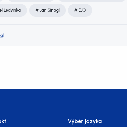
el Ledvinka
Jan Šinágl
EJO
gl
akt
Výběr jazyka