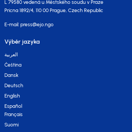
L 79580 vedená u Městského soudu v Praze
Pricna 1892/4, 110 00 Prague, Czech Republic
E-mail:
press@ejo.ngo
Výběr jazyka
العربية
Čeština
Dansk
Deutsch
English
Español
Français
Suomi