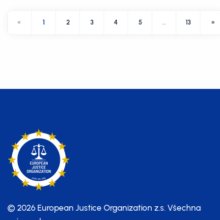
«
1
2
3
4
5
…
13
»
© 2026 European Justice Organization z.s.
Všechna