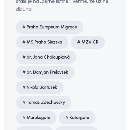
stále je na „černé listině“. Věřme, že už ne
dlouho!
Praha Europeum Migrace
MS Praha Slezská
MZV ČR
dr. Jana Chaloupková
dr. Damjan Prelovšek
Nikola Bartůšek
Tomáš Zdechovský
Marokogate
Katargate