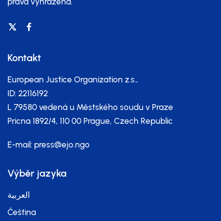
práva vyhrazena.
Kontakt
European Justice Organization z.s.,
ID: 22116192
L 79580 vedená u Městského soudu v Praze
Pricna 1892/4, 110 00 Prague, Czech Republic
E-mail:
press@ejo.ngo
Výběr jazyka
العربية
Čeština