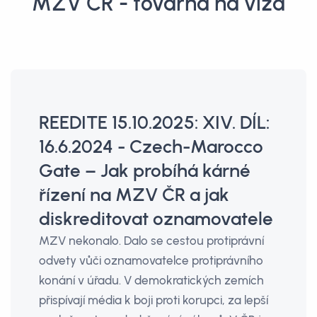
MZV ČR - továrna na víza
REEDITE 15.10.2025: XIV. DÍL:
16.6.2024 - Czech-Marocco
Gate – Jak probíhá kárné
řízení na MZV ČR a jak
diskreditovat oznamovatele
MZV nekonalo. Dalo se cestou protiprávní
odvety vůči oznamovatelce protiprávního
konání v úřadu. V demokratických zemích
přispívají média k boji proti korupci, za lepší