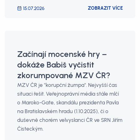
ZOBRAZIT VÍCE
15.07.2026
Začínají mocenské hry –
dokáže Babiš vyčistit
zkorumpované MZV ČR?
MZV ČR je "korupční žumpa". Nejvyšší čas
situaci řešit. Veřejnoprávní média stále mlčí
o Maroko-Gate, skandálu prezidenta Pavla
na Bratislavském hradu (1.10.2025), či o
duševně chorém velvyslanci ČR ve SRN Jiřím
Čisteckým.