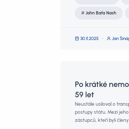
John Baťa Nash
30.11.2025
Jan Šiná
Po krátké nemoc
59 let
Neustále usiloval o tran
postupy státu. Mezi jeh
zástupců, kteří byli člen