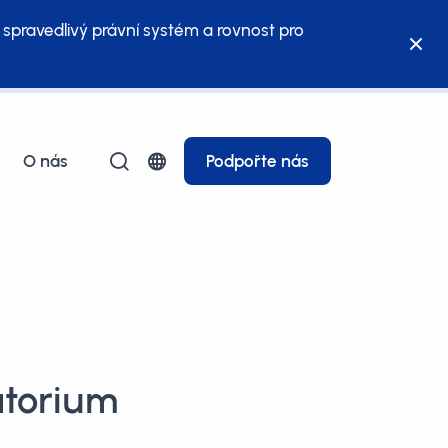
 spravedlivý právní systém a rovnost pro
O nás
Podpořte nás
atorium