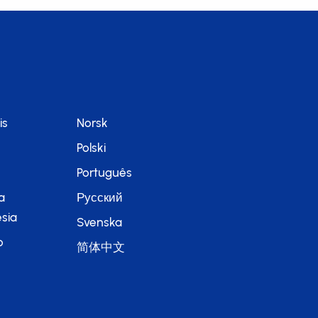
is
Norsk
Polski
Português
a
Русский
sia
Svenska
o
简体中文
語