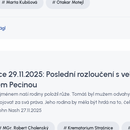
Marta Kubišová
Otakar Motejl
ágl
ce 29.11.2025: Poslední rozloučení s 
m Pecinou
jménem naší rodiny položil růže. Tomáš byl mužem odvahy a
i bojovat za svá práva. Jeho rodina by měla být hrdá na to, č
ohn Nash 27.11.2025
MGr. Robert Cholenský
Krematorium Strašnice