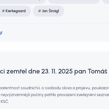
Kierkegaard
Jan Šinágl
gl
i zemřel dne 23. 11. 2025 pan Tomáš
sparentnost soudnictví, o svobodu slova a projevu, poukaz
o nejvýznamnější počiny patřilo prosazení zveřejnění sezn
y KSČ.