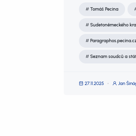
Tomáš Pecina
Sudetoněmeckého kraj
Paragraphos.pecina.c
Seznam soudců a stát
27.11.2025
Jan Šiná