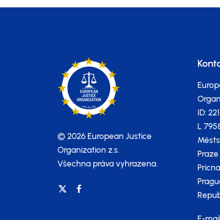
Kont
Europ
Organi
ID: 22
L 795
© 2026 European Justice
Městs
Organization z.s.
Praze
Všechna práva vyhrazena.
Pricna
Pragu
Repub
E-mai