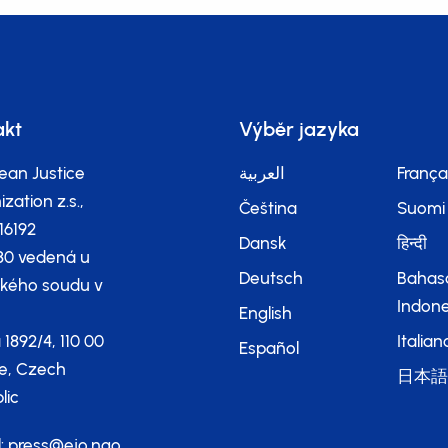
akt
Výběr jazyka
ean Justice
العربية
França
zation z.s.,
Čeština
Suomi
116192
Dansk
हिन्दी
80 vedená u
Deutsch
Bahas
kého soudu v
Indone
English
 1892/4, 110 00
Italian
Español
e, Czech
日本
lic
l:
press@ejo.ngo