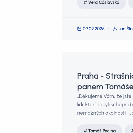
Věra Čáslavská
09.02.2025
Jan Šin
Praha - Strašni
panem Tomáše
„Děkujeme Vám, že jste 
lidi, kteří nebyli schopn
nemožných okolností.“ J
Tomáš Pecina