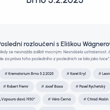
Poslední rozloučení s Eliškou Wágner
„Nikdy se nesnažila zalíbit mocným. Nesnášela ustrašenost,
e za práva toho posledního z posledních se bila jako lvice“.
Krematorium Brno 5.2.2025
Karel Kryl
Leon
Robert Fremr
Josef Baxa
Pavel Rychetský
 „Vzpoura davů 1930“
Věra Černá
Ctirad Mašín