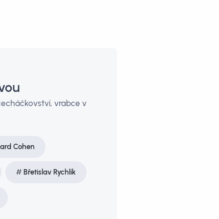
ovou
 čecháčkovství, vrabce v
ard Cohen
Břetislav Rychlík