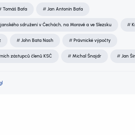
Tomáš Baťa
Jan Antonín Baťa
anského sdružení v Čechách, na Moravě a ve Slezsku
K
z
John Bata Nash
Právnické výpočty
ních zástupců členů KSČ
Michal Šnajdr
Jan Ši
gl