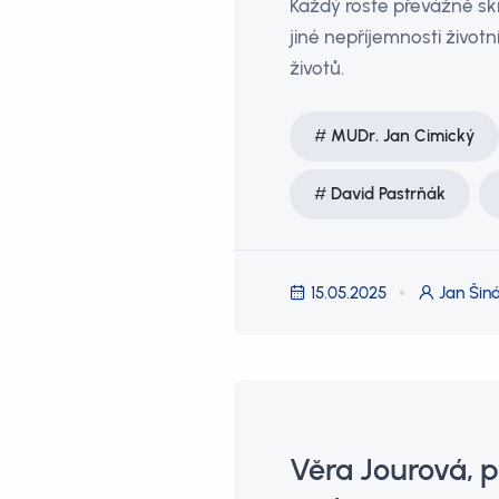
Každý roste převážně skr
jiné nepříjemnosti životn
životů.
MUDr. Jan Cimický
David Pastrňák
15.05.2025
Jan Šiná
Věra Jourová, 