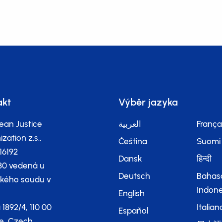
akt
Výběr jazyka
ean Justice
العربية
França
zation z.s.,
Čeština
Suomi
116192
Dansk
हिन्दी
80 vedená u
Deutsch
Bahas
kého soudu v
Indone
English
 1892/4, 110 00
Italian
Español
e, Czech