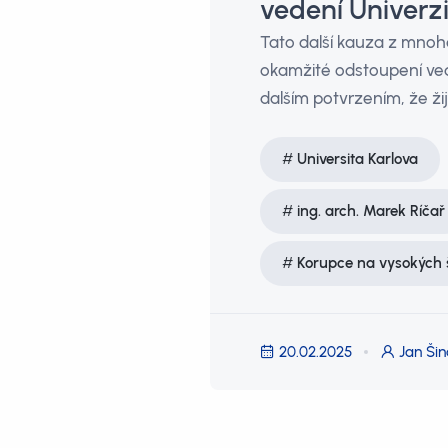
vedení Univerzi
Tato další kauza z mnoh
okamžité odstoupení ved
dalším potvrzením, že ž
Universita Karlova
ing. arch. Marek Ríčař
Korupce na vysokých 
20.02.2025
Jan Šin