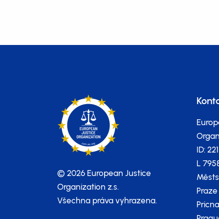
Kont
Europ
Organi
ID: 22
L 795
© 2026 European Justice
Městs
Organization z.s.
Praze
Všechna práva vyhrazena.
Pricna
Pragu