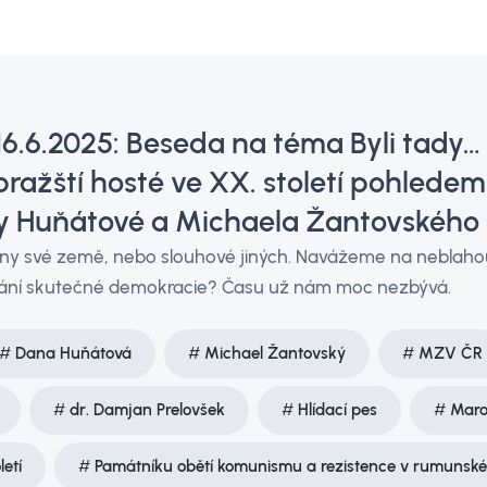
16.6.2025: Beseda na téma Byli tady…
 pražští hosté ve XX. století pohlede
y Huňátové a Michaela Žantovského
ány své země, nebo slouhové jiných. Navážeme na neblahou
ání skutečné demokracie? Času už nám moc nezbývá.
Dana Huňátová
Michael Žantovský
MZV ČR
dr. Damjan Prelovšek
Hlídací pes
Maro
etí
Památníku obětí komunismu a rezistence v rumunsk