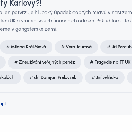
ty Karlovy?!
a jen potvrzuje hluboký úpadek dobrých mravů v naší zemi
ení UK a vrácení všech finančních odměn. Pokud tomu tak
ijeme v gangsterské zemi.
Milana Králíčková
Věra Jourová
Jiří Parou
Zneužívání veřejných peněz
Tragédie na FF UK
školách
dr. Damjan Prelovšek
Jiří Jehlička
ágl