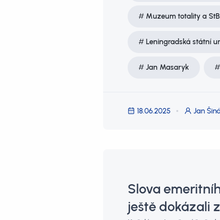
Muzeum totality a StB
Leningradská státní un
Jan Masaryk
18.06.2025
Jan Šiná
Slova emeritního
ještě dokázali