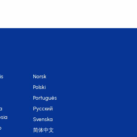
is
Norsk
Polski
Português
a
Русский
sia
Svenska
o
简体中文