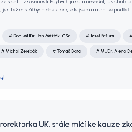
ze vlastní zkušenosti. Kdybych já sám nevěděl, jak chutná 
í, jen těžko stál bych dnes tam, kde jsem a mohl se podíleti
Doc. MUDr. Jan Měšťák, CSc
Josef Fošum
Michal Žerebák
Tomáš Baťa
MUDr. Alena De
gl
prorektorka UK, stále mlčí ke kauze