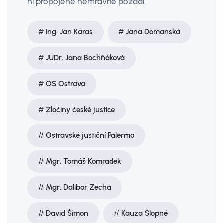
ní propojené nemravné pozadí.
ing. Jan Karas
Jana Domanská
JUDr. Jana Bochňáková
OS Ostrava
Zločiny české justice
Ostravské justiční Palermo
Mgr. Tomáš Komradek
Mgr. Dalibor Zecha
David Šimon
Kauza Slopné