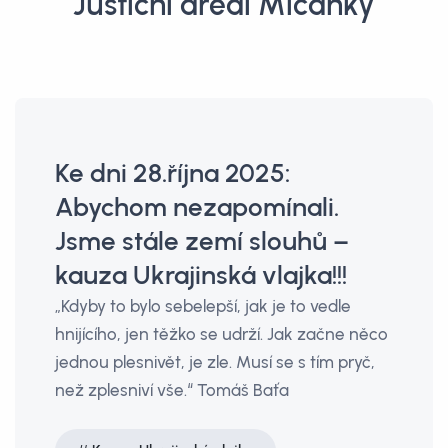
Justiční areál Míčánky
Ke dni 28.října 2025:
Abychom nezapomínali.
Jsme stále zemí slouhů –
kauza Ukrajinská vlajka!!!
„Kdyby to bylo sebelepší, jak je to vedle
hnijícího, jen těžko se udrží. Jak začne něco
jednou plesnivět, je zle. Musí se s tím pryč,
než zplesniví vše.“ Tomáš Baťa