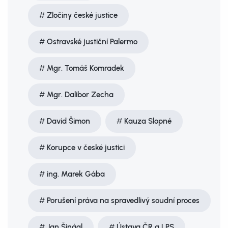
Zločiny české justice
Ostravské justiční Palermo
Mgr. Tomáš Komradek
Mgr. Dalibor Zecha
David Šimon
Kauza Slopné
Korupce v české justici
ing. Marek Gába
Porušení práva na spravedlivý soudní proces
Jan Šinágl
Ústava ČR a LPS