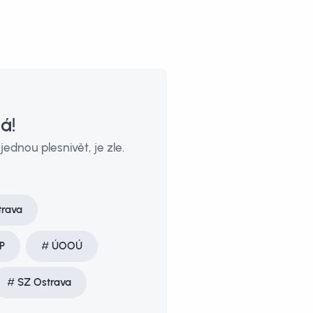
á!
jednou plesnivět, je zle.
rava
P
ÚOOÚ
SZ Ostrava