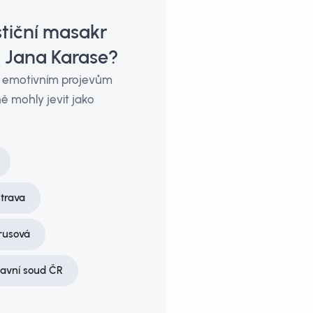
stiční masakr
 Jana Karase?
či emotivním projevům
ě mohly jevit jako
strava
rusová
avní soud ČR