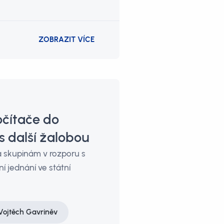
ZOBRAZIT VÍCE
očítače do
s další žalobou
a skupinám v rozporu s
 jednání ve státní
Vojtěch Gavriněv