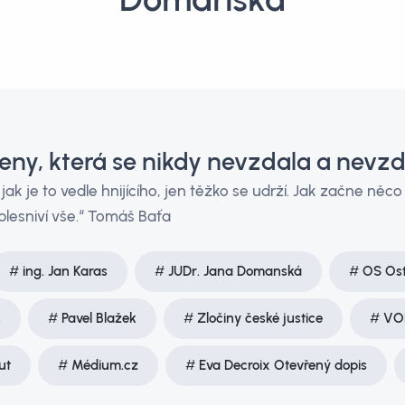
eny, která se nikdy nevzdala a nevzd
jak je to vedle hnijícího, jen těžko se udrží. Jak začne něco 
plesniví vše.“ Tomáš Baťa
ing. Jan Karas
JUDr. Jana Domanská
OS Ost
k
Pavel Blažek
Zločiny české justice
VO
ut
Médium.cz
Eva Decroix Otevřený dopis