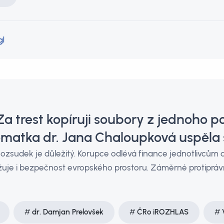
gl
Za trest kopíruji soubory z jednoho p
omatka dr. Jana Chaloupková uspěla 
ozsudek je důležitý. Korupce odlévá finance jednotlivcům 
je i bezpečnost evropského prostoru. Záměrné protiprávní
dr. Damjan Prelovšek
ČRo iROZHLAS