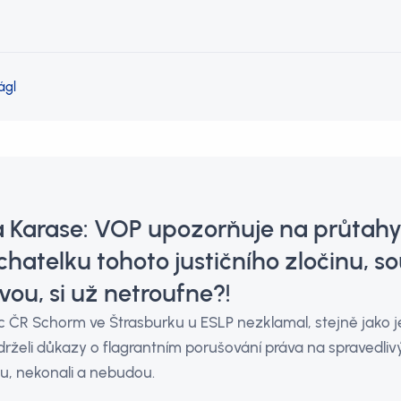
ágl
a Karase: VOP upozorňuje na průtahy 
hatelku tohoto justičního zločinu, s
ou, si už netroufne?!
 ČR Schorm ve Štrasburku u ESLP nezklamal, stejně jako 
eli důkazy o flagrantním porušování práva na spravedliv
u, nekonali a nebudou.