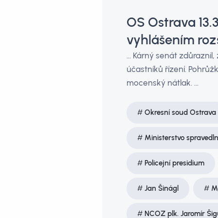
OS Ostrava 13.3
vyhlášením roz
… Kárný senát zdůraznil,
účastníků řízení. Pohrůž
mocenský nátlak. …
Okresní soud Ostrava
Ministerstvo spravedln
Policejní presidium
Jan Šinágl
M
NCOZ plk. Jaromír Šig