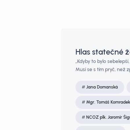
Hlas statečné ž
„Kdyby to bylo sebelepší, 
Musí se s tím pryč, než z
Jana Domanská
Mgr. Tomáš Komrade
NCOZ plk. Jaromír Šig