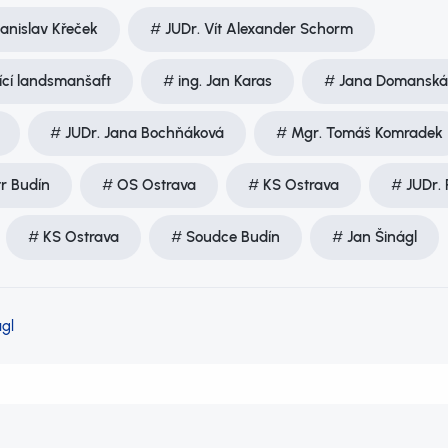
tanislav Křeček
JUDr. Vít Alexander Schorm
jící landsmanšaft
ing. Jan Karas
Jana Domanská
JUDr. Jana Bochňáková
Mgr. Tomáš Komradek
tr Budín
OS Ostrava
KS Ostrava
JUDr.
KS Ostrava
Soudce Budín
Jan Šinágl
gl