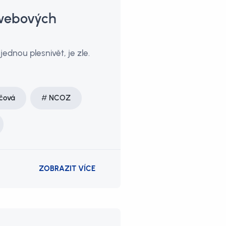
 webových
jednou plesnivět, je zle.
čová
NCOZ
ZOBRAZIT VÍCE