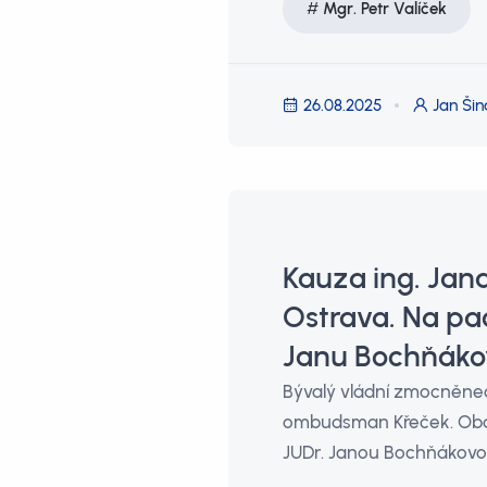
Mgr. Petr Valíček
26.08.2025
Jan Šin
Kauza ing. Jan
Ostrava. Na pac
Janu Bochňákov
Bývalý vládní zmocněnec
ombudsman Křeček. Obdrž
JUDr. Janou Bochňákovo