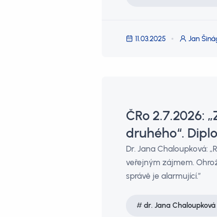
11.03.2025
Jan Šiná
ČRo 2.7.2026: „
druhého“. Dipl
Dr. Jana Chaloupková: „R
veřejným zájmem. Ohrožu
správě je alarmující.”
dr. Jana Chaloupková