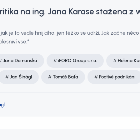
itika na ing. Jana Karase stažena z
jak je to vedle hnijícího, jen těžko se udrží. Jak začne něco 
lesniví vše.“
Jana Domanská
iFORO Group s.r.o.
Helena Ku
Jan Šinágl
Tomáš Baťa
Poctivé podnikání
ágl