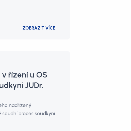
ZOBRAZIT VÍCE
v řízení u OS
oudkyni JUDr.
jeho nadřízený
ý soudní proces soudkyní