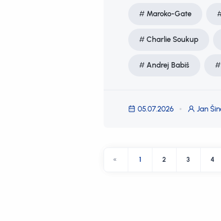
Maroko-Gate
Charlie Soukup
Andrej Babiš
05.07.2026
Jan Šin
«
1
2
3
4