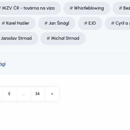
MZV ČR - továrna na víza
Whistleblowing
Be
Karel Hašler
Jan Šinágl
EJO
Cyril a
Jaroslav Strnad
Michal Strnad
ágl
5
…
34
»