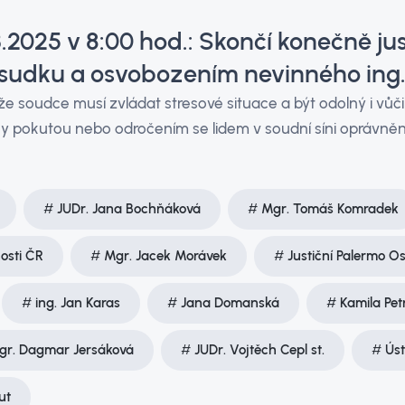
.2025 v 8:00 hod.: Skončí konečně ju
sudku a osvobozením nevinného ing.
 že soudce musí zvládat stresové situace a být odolný i vů
ky pokutou nebo odročením se lidem v soudní síni oprávněn
JUDr. Jana Bochňáková
Mgr. Tomáš Komradek
osti ČR
Mgr. Jacek Morávek
Justiční Palermo O
ing. Jan Karas
Jana Domanská
Kamila Pet
gr. Dagmar Jersáková
JUDr. Vojtěch Cepl st.
Úst
ut