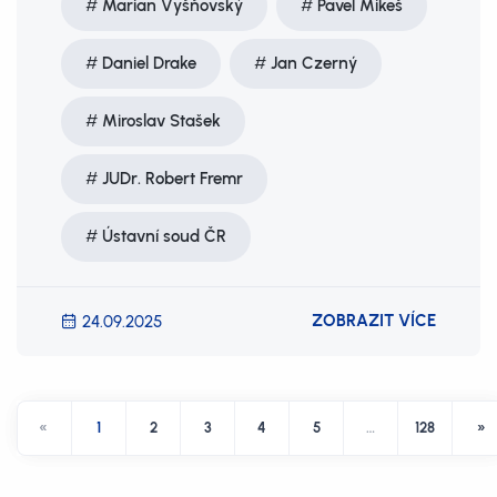
Marian Vyšňovský
Pavel Mikeš
Daniel Drake
Jan Czerný
Miroslav Stašek
JUDr. Robert Fremr
Ústavní soud ČR
ZOBRAZIT VÍCE
24.09.2025
«
1
2
3
4
5
…
128
»