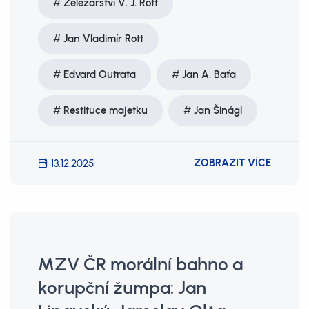
Železářství V. J. Rott
Jan Vladimír Rott
Edvard Outrata
Jan A. Baťa
Restituce majetku
Jan Šinágl
ZOBRAZIT VÍCE
13.12.2025
MZV ČR morální bahno a
korupční žumpa: Jan