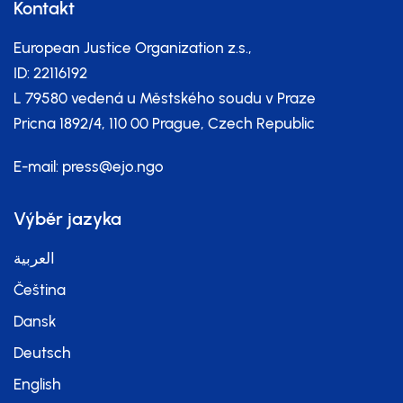
Kontakt
European Justice Organization z.s.,
ID: 22116192
L 79580 vedená u Městského soudu v Praze
Pricna 1892/4, 110 00 Prague, Czech Republic
E-mail:
press@ejo.ngo
Výběr jazyka
العربية
Čeština
Dansk
Deutsch
English