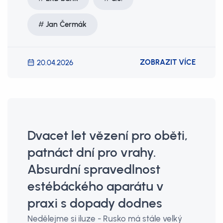
Jan Čermák
ZOBRAZIT VÍCE
20.04.2026
Dvacet let vězení pro oběti,
patnáct dní pro vrahy.
Absurdní spravedlnost
estébáckého aparátu v
praxi s dopady dodnes
Nedělejme si iluze - Rusko má stále velký