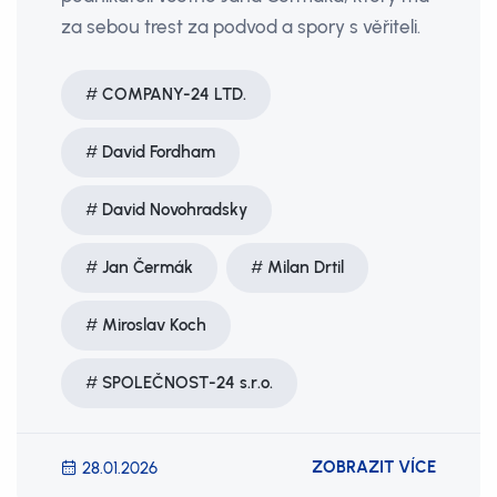
za sebou trest za podvod a spory s věřiteli.
COMPANY-24 LTD.
David Fordham
David Novohradsky
Jan Čermák
Milan Drtil
Miroslav Koch
SPOLEČNOST-24 s.r.o.
ZOBRAZIT VÍCE
28.01.2026