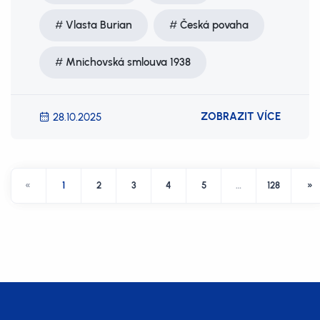
Vlasta Burian
Česká povaha
Mnichovská smlouva 1938
ZOBRAZIT VÍCE
28.10.2025
«
1
2
3
4
5
…
128
»