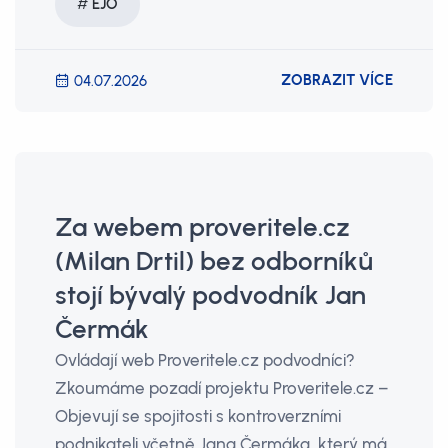
EJO
ZOBRAZIT VÍCE
04.07.2026
Za webem proveritele.cz
(Milan Drtil) bez odborníků
stojí bývalý podvodník Jan
Čermák
Ovládají web Proveritele.cz podvodníci?
Zkoumáme pozadí projektu Proveritele.cz –
Objevují se spojitosti s kontroverzními
podnikateli včetně Jana Čermáka, který má