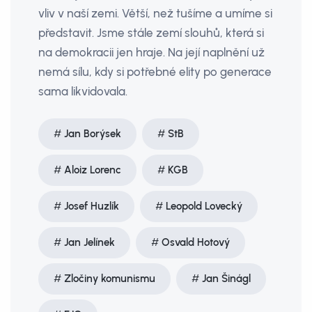
vliv v naší zemi. Větší, než tušíme a umíme si
představit. Jsme stále zemí slouhů, která si
na demokracii jen hraje. Na její naplnění už
nemá sílu, kdy si potřebné elity po generace
sama likvidovala.
Jan Borýsek
StB
Aloiz Lorenc
KGB
Josef Huzlík
Leopold Lovecký
Jan Jelínek
Osvald Hotový
Zločiny komunismu
Jan Šinágl