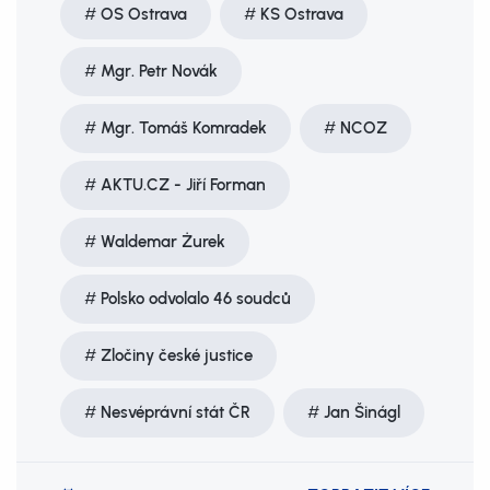
OS Ostrava
KS Ostrava
Mgr. Petr Novák
Mgr. Tomáš Komradek
NCOZ
AKTU.CZ - Jiří Forman
Waldemar Żurek
Polsko odvolalo 46 soudců
Zločiny české justice
Nesvéprávní stát ČR
Jan Šinágl