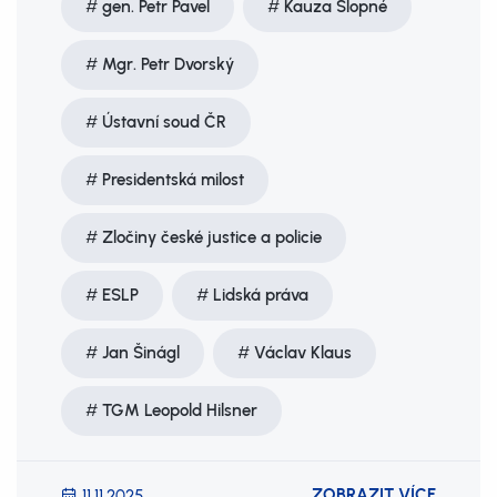
gen. Petr Pavel
Kauza Slopné
Mgr. Petr Dvorský
Ústavní soud ČR
Presidentská milost
Zločiny české justice a policie
ESLP
Lidská práva
Jan Šinágl
Václav Klaus
TGM Leopold Hilsner
ZOBRAZIT VÍCE
11.11.2025