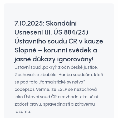
7.10.2025: Skandální
Usnesení (II. ÚS 884/25)
Ústavního soudu ČR v kauze
Slopné – korunní svědek a
jasné důkazy ignorovány!
Ústavní soud „pokryl“ zločin české justice.
Zachoval se zbaběle. Hanba soudcům, kteří
se pod toto „formalistické svinstvo“
podepsali. Věřme, že ESLP se nezachová
jako Ústavní soud ČR a rozhodnutím učiní
zadost právu, spravedlnosti a zdravému
rozumu.