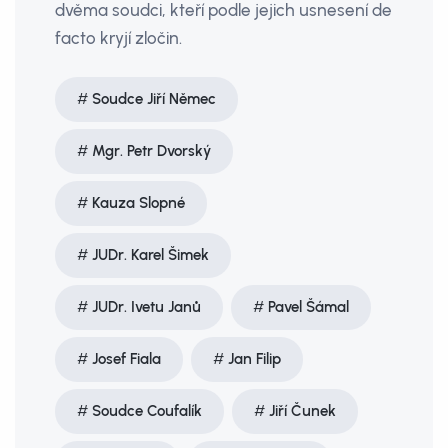
dvěma soudci, kteří podle jejich usnesení de
facto kryjí zločin.
Soudce Jiří Němec
Mgr. Petr Dvorský
Kauza Slopné
JUDr. Karel Šimek
JUDr. Ivetu Janů
Pavel Šámal
Josef Fiala
Jan Filip
Soudce Coufalík
Jiří Čunek