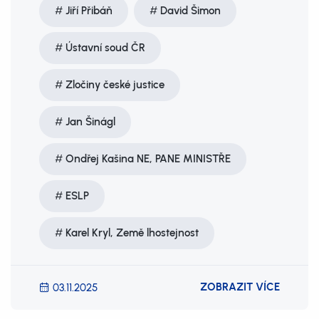
Jiří Přibáň
David Šimon
Ústavní soud ČR
Zločiny české justice
Jan Šinágl
Ondřej Kašina NE, PANE MINISTŘE
ESLP
Karel Kryl, Země lhostejnost
ZOBRAZIT VÍCE
03.11.2025