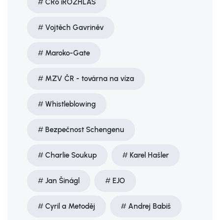
ČRo iROZHLAS
Vojtěch Gavriněv
Maroko-Gate
MZV ČR - továrna na víza
Whistleblowing
Bezpečnost Schengenu
Charlie Soukup
Karel Hašler
Jan Šinágl
EJO
Cyril a Metoděj
Andrej Babiš