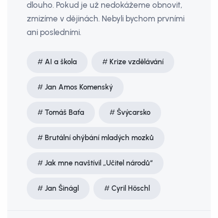
dlouho. Pokud je už nedokážeme obnovit,
zmizíme v dějinách. Nebyli bychom prvními
ani posledními.
AI a škola
Krize vzdělávání
Jan Amos Komenský
Tomáš Baťa
Švýcarsko
Brutální ohýbání mladých mozků
Jak mne navštívil „Učitel národů“
Jan Šinágl
Cyril Höschl